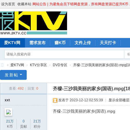
设为首页
收藏本站
网站公告 |
为避免会员下错网盘资源，所有网盘资源已提升K币，请
爱KTV网
需求发布
赚K币
文件上传
天天打卡
»
爱KTV网
›
KTV分享区
›
DVD专区
›
齐檬-三沙我美丽的家乡(国语).mpg[184.4
爱
发新帖
K
齐檬-三沙我美丽的家乡(国语).mpg[184
查看:
492
|
回复:
0
T
V
xxt
发表于 2023-12-12 02:55:39
|
显示全部楼层
网
齐檬-三沙我美丽的家乡(国语).mpg
21万
0
21万
K币
贡献
积分