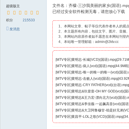
文件名：齐檬-三沙我美丽的家乡(国语).mp
超级版主
已经过安全软件检测无毒，请您放心下载
积分
215533
1、本网站文章、帖子等仅代表作者本人的观
发消息
2、本主题所有内容，包括文字、图片、音频
3、本网站内容原作者如不愿意在本网站刊登
4、本站唯一管理邮箱：admin@2ktv.cc
[
MTV专区
]
黄明志-长城{VCD}(国语).mpg[29.71M
[
MTV专区
]
黄明志-病人{vcd}(国语).mpg[44.9MB]
[
MTV专区
]
黄明志-唯一的唯一的唯一{vcd}(国语).mp
[
MTV专区
]
黄明志-击败人{vcd}(国语).mpg[43.92
[
MTV专区
]
黄明志-CRY FATHER{vcd}(台语).mpg[
[
MTV专区
]
黄明志&玖壹壹-OH MY GOD{vcd}(国语)
[
MTV专区
]
黄明志&王力宏-漂向北方{vcd}(国语).mp
[
MTV专区
]
黄明志&李佳薇-一起飙高音{vcd}(国语).m
[
MTV专区
]
黄明志&大卫阿鲁穆甘-咱是好兄弟{VCD}(台
[
MTV专区
]
黄昌平-LOL之歌{VCD}(国语).mpg[34.