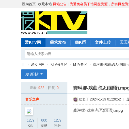
设为首页
收藏本站
网站公告 |
为避免会员下错网盘资源，所有网盘资源
爱KTV网
需求发布
赚K币
文件上传
天天
»
爱KTV网
›
KTV分享区
›
MTV专区
›
龚琳娜-戏曲忐忑(国语).mp
爱
发新帖
K
龚琳娜-戏曲忐忑(国语).mpg[
查看:
922
|
回复:
0
T
V
音乐之声
发表于 2024-1-19 01:20:52
|
网
龚琳娜-戏曲忐忑(国语).mpg
12万
660
12万
K币
贡献
积分