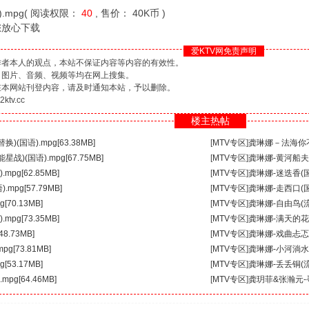
.mpg( 阅读权限：
40
, 售价： 40K币 )
您放心下载
爱KTV网免责声明
作者本人的观点，本站不保证内容等内容的有效性。
、图片、音频、视频等均在网上搜集。
在本网站刊登内容，请及时通知本站，予以删除。
tv.cc
楼主热帖
(国语).mpg[63.38MB]
[
MTV专区
]
龚琳娜－法海你不懂爱
)(国语).mpg[67.75MB]
[
MTV专区
]
龚琳娜-黄河船夫曲(
pg[62.85MB]
[
MTV专区
]
龚琳娜-迷迭香(国语)
mpg[57.79MB]
[
MTV专区
]
龚琳娜-走西口(国语)
70.13MB]
[
MTV专区
]
龚琳娜-自由鸟(流行)
pg[73.35MB]
[
MTV专区
]
龚琳娜-满天的花满天
8.73MB]
[
MTV专区
]
龚琳娜-戏曲忐忑(国
g[73.81MB]
[
MTV专区
]
龚琳娜-小河淌水(国
53.17MB]
[
MTV专区
]
龚琳娜-丢丢铜(流行)
g[64.46MB]
[
MTV专区
]
龚玥菲&张瀚元-寻找