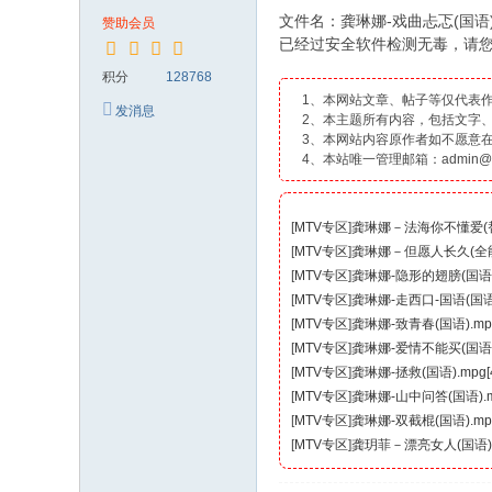
文件名：龚琳娜-戏曲忐忑(国语)
赞助会员
已经过安全软件检测无毒，请
积分
128768
1、本网站文章、帖子等仅代表
发消息
2、本主题所有内容，包括文字
3、本网站内容原作者如不愿意
4、本站唯一管理邮箱：admin@2k
[
MTV专区
]
龚琳娜－法海你不懂爱(替换)
[
MTV专区
]
龚琳娜－但愿人长久(全能星战
[
MTV专区
]
龚琳娜-隐形的翅膀(国语).m
[
MTV专区
]
龚琳娜-走西口-国语(国语).
[
MTV专区
]
龚琳娜-致青春(国语).mpg[
[
MTV专区
]
龚琳娜-爱情不能买(国语).m
[
MTV专区
]
龚琳娜-拯救(国语).mpg[4
[
MTV专区
]
龚琳娜-山中问答(国语).mp
[
MTV专区
]
龚琳娜-双截棍(国语).mpg[
[
MTV专区
]
龚玥菲－漂亮女人(国语).mp