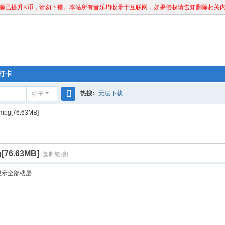
已提升K币，请勿下错。本站所有音乐均收录于互联网，如果侵权请告知删除相关内容。联系
打卡
热搜:
无法下载
帖子
搜
g[76.63MB]
索
76.63MB]
[复制链接]
显示全部楼层