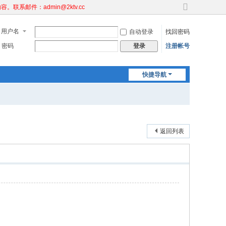
邮件：admin@2ktv.cc
切
换
用户名
自动登录
找回密码
到
宽
密码
注册帐号
登录
版
快捷导航
返回列表