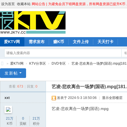
设为首页
收藏本站
网站公告 |
为避免会员下错网盘资源，所有网盘资源已提升K币，请
爱KTV网
需求发布
赚K币
文件上传
天天打卡
»
爱KTV网
›
KTV分享区
›
DVD专区
›
艺凌-悲欢离合一场梦(国语).mpg[181.
爱
发新帖
K
艺凌-悲欢离合一场梦(国语).mpg[181.
查看:
673
|
回复:
0
T
V
xxt
发表于 2024-5-3 18:50:06
|
显示全部楼层
网
艺凌-悲欢离合一场梦(国语).mpg
21万
0
21万
K币
贡献
积分