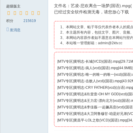
文件名：艺凌-悲欢离合一场梦(国语).mpg
超级版主
已经过安全软件检测无毒，请您放心下载
积分
215619
1、本网站文章、帖子等仅代表作者本人的观
发消息
2、本主题所有内容，包括文字、图片、音频
3、本网站内容原作者如不愿意在本网站刊登
4、本站唯一管理邮箱：admin@2ktv.cc
[
MTV专区
]
黄明志-长城{VCD}(国语).mpg[29.71M
[
MTV专区
]
黄明志-病人{vcd}(国语).mpg[44.9MB]
[
MTV专区
]
黄明志-唯一的唯一的唯一{vcd}(国语).mp
[
MTV专区
]
黄明志-击败人{vcd}(国语).mpg[43.92
[
MTV专区
]
黄明志-CRY FATHER{vcd}(台语).mpg[
[
MTV专区
]
黄明志&玖壹壹-OH MY GOD{vcd}(国语)
[
MTV专区
]
黄明志&王力宏-漂向北方{vcd}(国语).mp
[
MTV专区
]
黄明志&李佳薇-一起飙高音{vcd}(国语).m
[
MTV专区
]
黄明志&大卫阿鲁穆甘-咱是好兄弟{VCD}(台
[
MTV专区
]
黄昌平-LOL之歌{VCD}(国语).mpg[34.