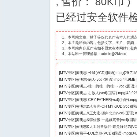
, 售价： 80K币 )
已经过安全软件
1、本网站文章、帖子等仅代表作者本人的观
2、本主题所有内容，包括文字、图片、音频
3、本网站内容原作者如不愿意在本网站刊登
4、本站唯一管理邮箱：admin@2ktv.cc
[
MTV专区
]
黄明志-长城{VCD}(国语).mpg[29.71M
[
MTV专区
]
黄明志-病人{vcd}(国语).mpg[44.9MB]
[
MTV专区
]
黄明志-唯一的唯一的唯一{vcd}(国语).mp
[
MTV专区
]
黄明志-击败人{vcd}(国语).mpg[43.92
[
MTV专区
]
黄明志-CRY FATHER{vcd}(台语).mpg[
[
MTV专区
]
黄明志&玖壹壹-OH MY GOD{vcd}(国语)
[
MTV专区
]
黄明志&王力宏-漂向北方{vcd}(国语).mp
[
MTV专区
]
黄明志&李佳薇-一起飙高音{vcd}(国语).m
[
MTV专区
]
黄明志&大卫阿鲁穆甘-咱是好兄弟{VCD}(台
[
MTV专区
]
黄昌平-LOL之歌{VCD}(国语).mpg[34.