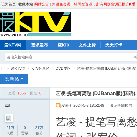
设为首页
收藏本站
网站公告 |
为避免会员下错网盘资源，所有网盘资源已提升K币，请
爱KTV网
需求发布
赚K币
文件上传
天天打卡
»
爱KTV网
›
KTV分享区
›
DVD专区
›
艺凌-提笔写离愁 (DJBanan版)(国语).mpg
爱
发新帖
K
艺凌-提笔写离愁 (DJBanan版)(国语).m
查看:
1655
|
回复:
0
T
V
xxt
发表于 2024-5-3 18:52:48
|
显示全部楼层
网
艺凌 - 提笔写离愁
21万
0
21万
K币
贡献
积分