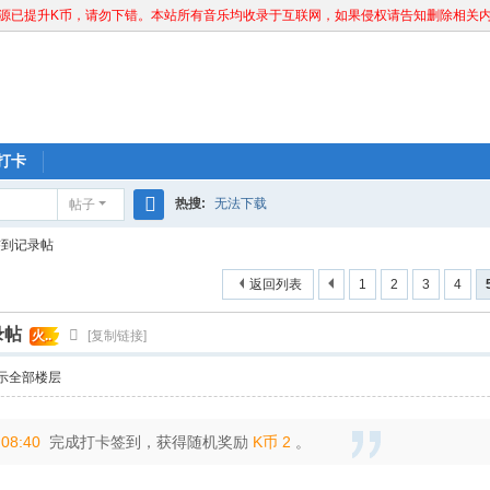
已提升K币，请勿下错。本站所有音乐均收录于互联网，如果侵权请告知删除相关内容。联系
打卡
热搜:
无法下载
帖子
搜
签到记录帖
索
返回列表
1
2
3
4
录帖
火..
[复制链接]
示全部楼层
:08:40
完成打卡签到，获得随机奖励
K币 2
。