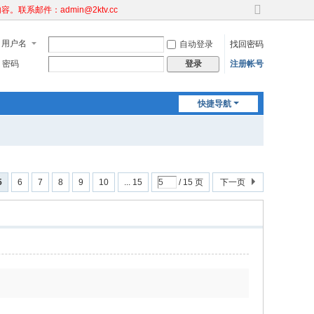
邮件：admin@2ktv.cc
切
换
用户名
自动登录
找回密码
到
宽
密码
注册帐号
登录
版
快捷导航
5
6
7
8
9
10
... 15
/ 15 页
下一页